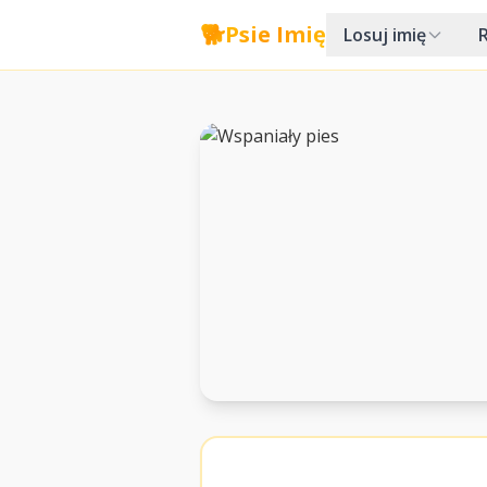
🐕
Psie Imię
Losuj imię