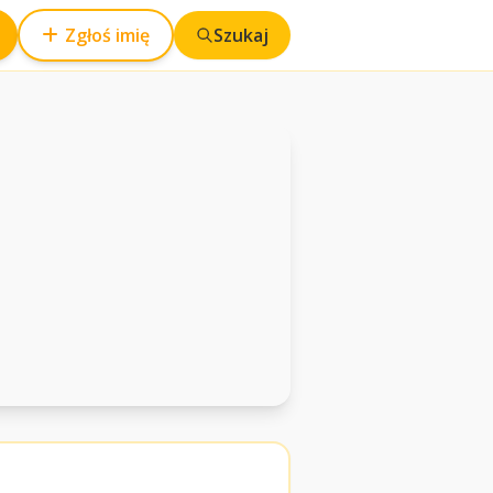
Zgłoś imię
Szukaj