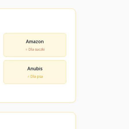
Amazon
♀ Dla suczki
Anubis
♂ Dla psa