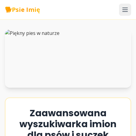
🐕
Psie Imię
Zaawansowana
wyszukiwarka imion
dla psów i suczek