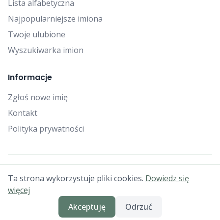
Lista alfabetyczna
Najpopularniejsze imiona
Twoje ulubione
Wyszukiwarka imion
Informacje
Zgłoś nowe imię
Kontakt
Polityka prywatności
© 2025 Falcon Bytes. Wszelkie prawa zastrzeżone.
Ta strona wykorzystuje pliki cookies.
Dowiedz się
Generator imion dla psów • Imiona dla szczeniąt • Jak nazwać
więcej
psa
Akceptuję
Odrzuć