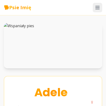
🐕
Psie Imię
Adele
♀