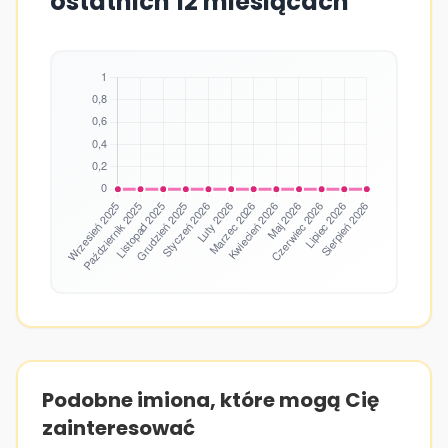
ostatnich 12 miesiącach
Podobne imiona, które mogą Cię
zainteresować