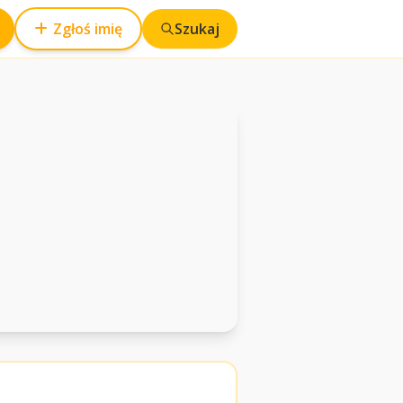
Zgłoś imię
Szukaj