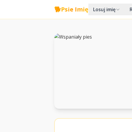
🐕
Psie Imię
Losuj imię