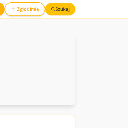
Zgłoś imię
Szukaj