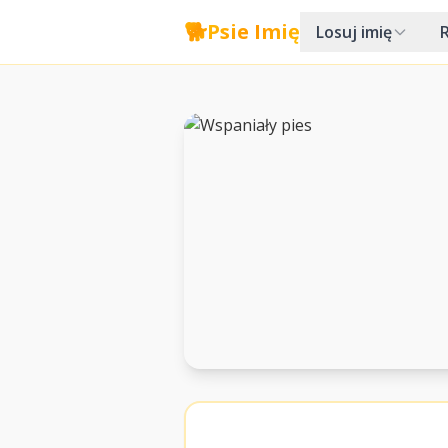
🐕
Psie Imię
Losuj imię