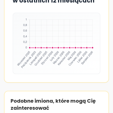
w ostatnich 12 miesiącach
Podobne imiona, które mogą Cię
zainteresować