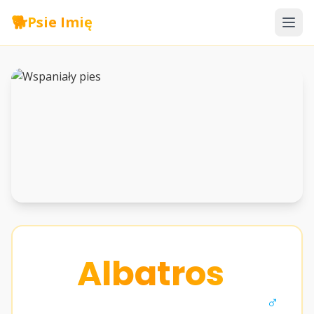
🐕
Psie Imię
Albatros
♂