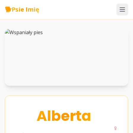
🐕
Psie Imię
Alberta
♀