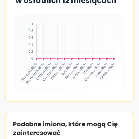
w ostatnich 12 miesiącach
Podobne imiona, które mogą Cię
zainteresować