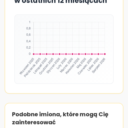
w ostatnich 12 miesiącach
Podobne imiona, które mogą Cię
zainteresować