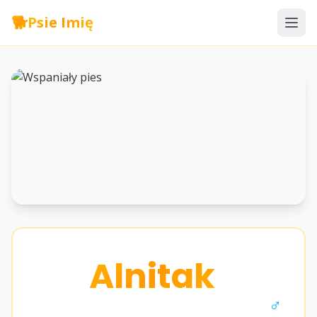
🐕
Psie Imię
Alnitak
♂