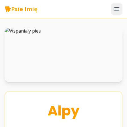
🐕
Psie Imię
Alpy