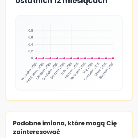
ostatnich 12 miesiącach
Podobne imiona, które mogą Cię
zainteresować