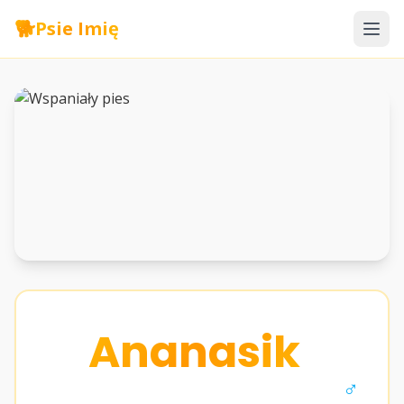
🐕
Psie Imię
Ananasik
♂