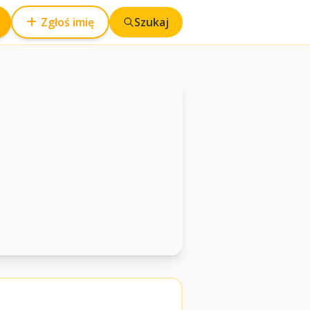
Zgłoś imię
Szukaj