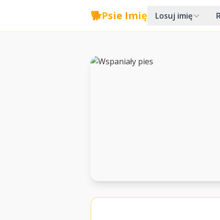
🐕
Psie Imię
Losuj imię