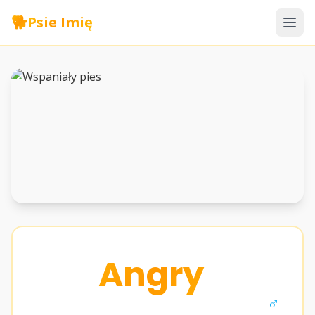
🐕
Psie Imię
Angry
♂