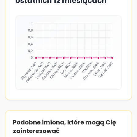
ostatnich 12 miesiącach
Podobne imiona, które mogą Cię
zainteresować