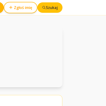
Zgłoś imię
Szukaj