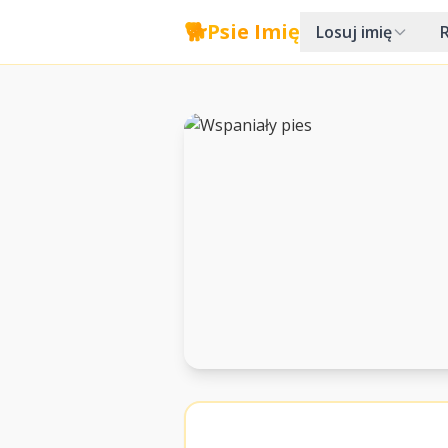
🐕
Psie Imię
Losuj imię