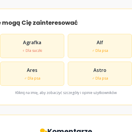
e mogą Cię zainteresować
Agrafka
Alf
♀ Dla suczki
♂ Dla psa
Ares
Astro
♂ Dla psa
♂ Dla psa
Kliknij na imię, aby zobaczyć szczegóły i opinie użytkowników
Komentarze