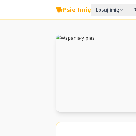
🐕
Psie Imię
Losuj imię