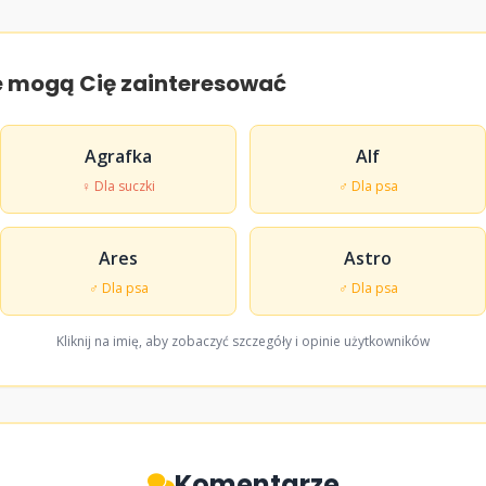
e mogą Cię zainteresować
Agrafka
Alf
♀ Dla suczki
♂ Dla psa
Ares
Astro
♂ Dla psa
♂ Dla psa
Kliknij na imię, aby zobaczyć szczegóły i opinie użytkowników
Komentarze