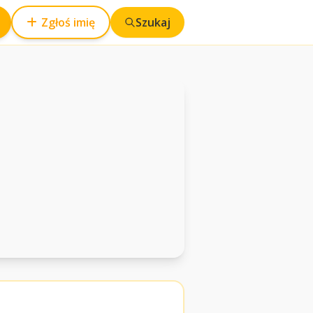
Zgłoś imię
Szukaj