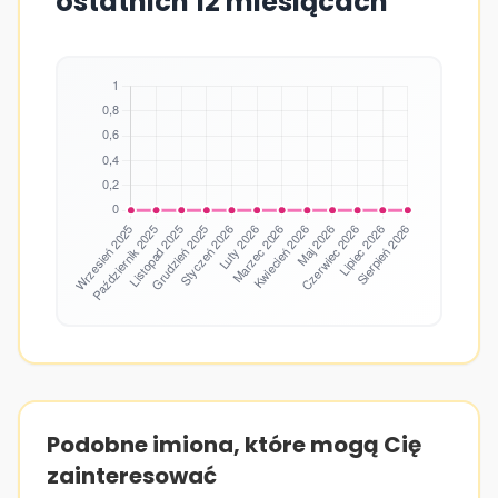
ostatnich 12 miesiącach
Podobne imiona, które mogą Cię
zainteresować