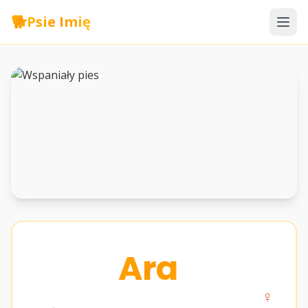
🐕
Psie Imię
Ara
♀