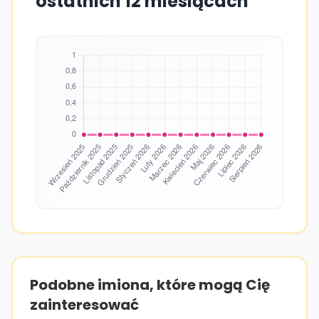
ostatnich 12 miesiącach
Podobne imiona, które mogą Cię
zainteresować