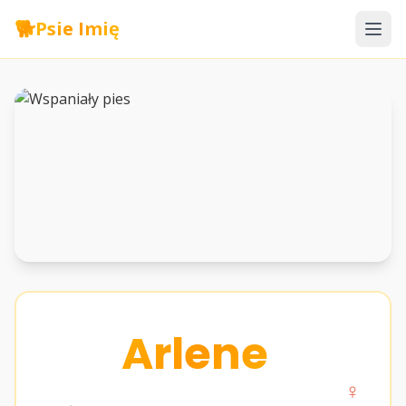
🐕
Psie Imię
Arlene
♀