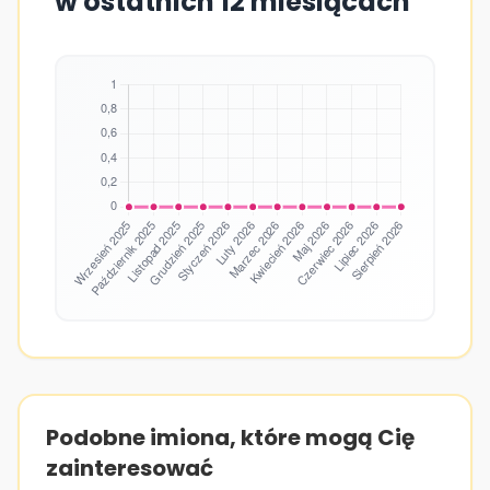
w ostatnich 12 miesiącach
Podobne imiona, które mogą Cię
zainteresować