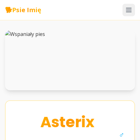
🐕
Psie Imię
Asterix
♂