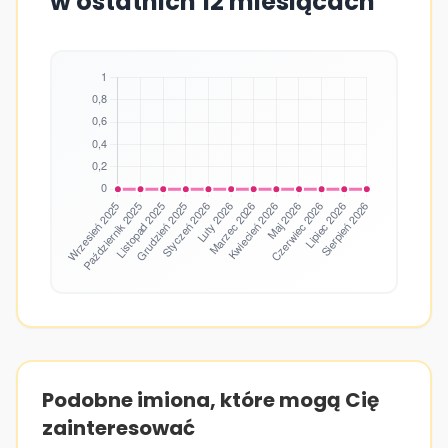
w ostatnich 12 miesiącach
Podobne imiona, które mogą Cię
zainteresować