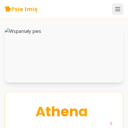
🐕
Psie Imię
Athena
♀