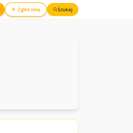
Zgłoś imię
Szukaj