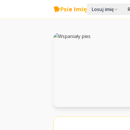
🐕
Psie Imię
Losuj imię