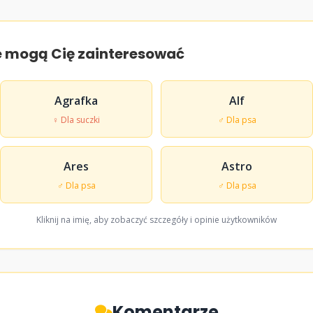
e mogą Cię zainteresować
Agrafka
Alf
♀ Dla suczki
♂ Dla psa
Ares
Astro
♂ Dla psa
♂ Dla psa
Kliknij na imię, aby zobaczyć szczegóły i opinie użytkowników
Komentarze