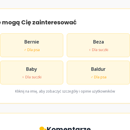
e mogą Cię zainteresować
Bernie
Beza
♂ Dla psa
♀ Dla suczki
Baby
Baldur
♀ Dla suczki
♂ Dla psa
Kliknij na imię, aby zobaczyć szczegóły i opinie użytkowników
Komentarze