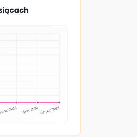
esiącach