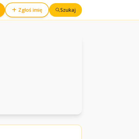
Zgłoś imię
Szukaj