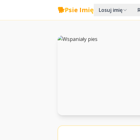
🐕
Psie Imię
Losuj imię