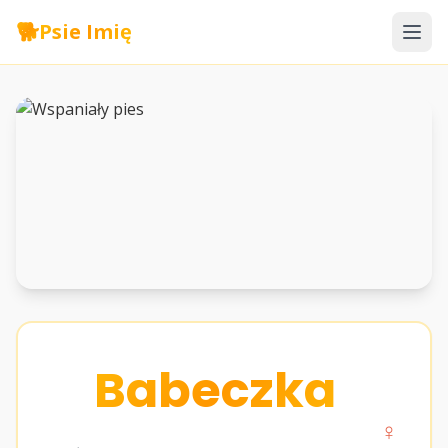
🐕
Psie Imię
Babeczka
♀