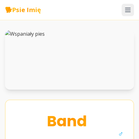
🐕
Psie Imię
Band
♂