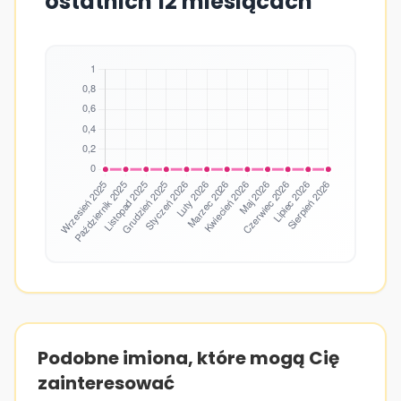
ostatnich 12 miesiącach
Podobne imiona, które mogą Cię
zainteresować