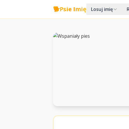
🐕
Psie Imię
Losuj imię