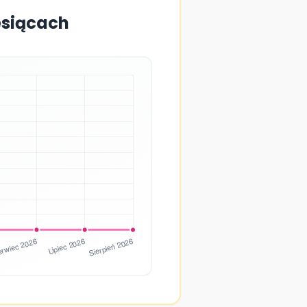
esiącach