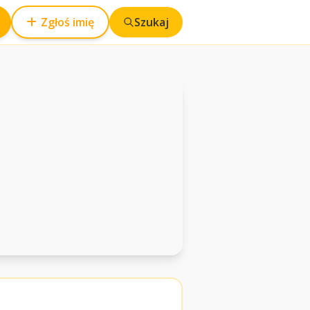
Zgłoś imię
Szukaj