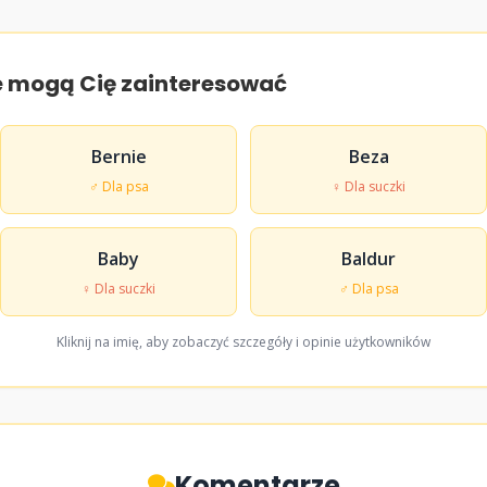
e mogą Cię zainteresować
Bernie
Beza
♂ Dla psa
♀ Dla suczki
Baby
Baldur
♀ Dla suczki
♂ Dla psa
Kliknij na imię, aby zobaczyć szczegóły i opinie użytkowników
Komentarze