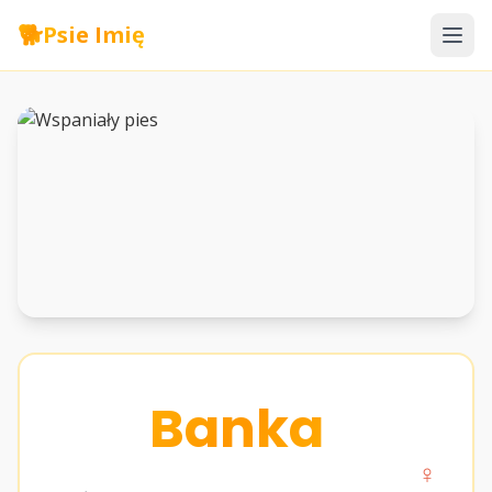
🐕
Psie Imię
Banka
♀