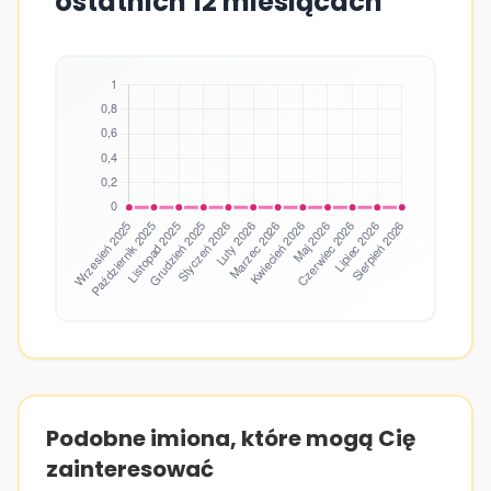
ostatnich 12 miesiącach
Podobne imiona, które mogą Cię
zainteresować