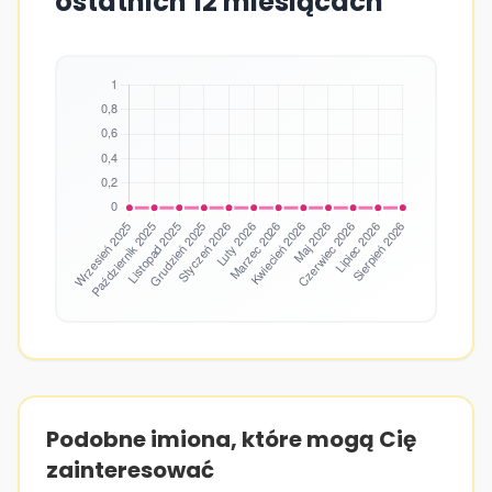
ostatnich 12 miesiącach
Podobne imiona, które mogą Cię
zainteresować