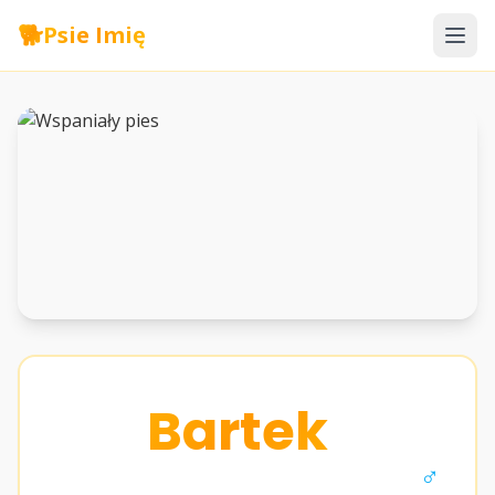
🐕
Psie Imię
Bartek
♂