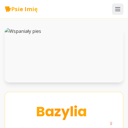
🐕
Psie Imię
Bazylia
♀