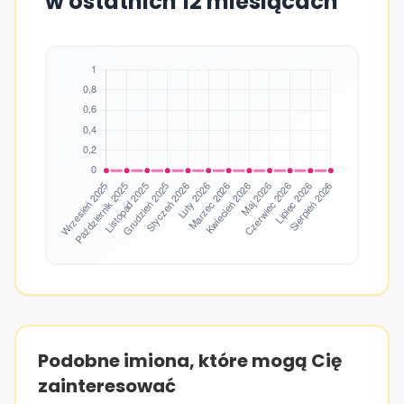
w ostatnich 12 miesiącach
Podobne imiona, które mogą Cię
zainteresować