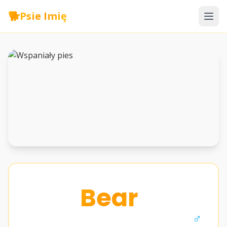
🐕
Psie Imię
Bear
♂