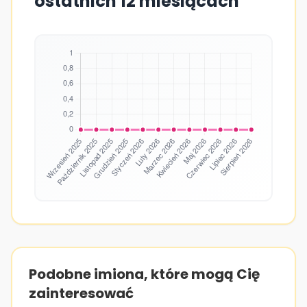
ostatnich 12 miesiącach
Podobne imiona, które mogą Cię
zainteresować