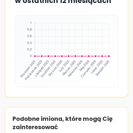
w ostatnich 12 miesiącach
Podobne imiona, które mogą Cię
zainteresować