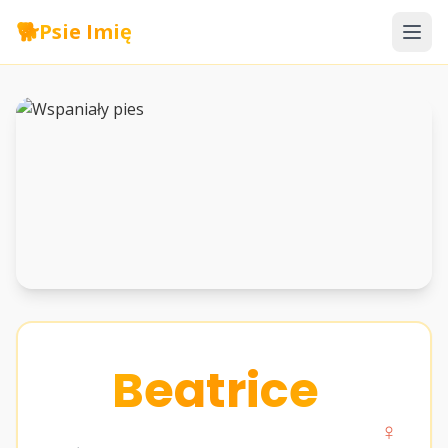
🐕
Psie Imię
Beatrice
♀