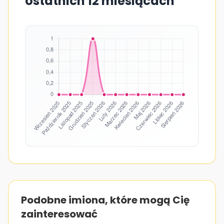
ostatnich 12 miesiącach
Podobne imiona, które mogą Cię
zainteresować