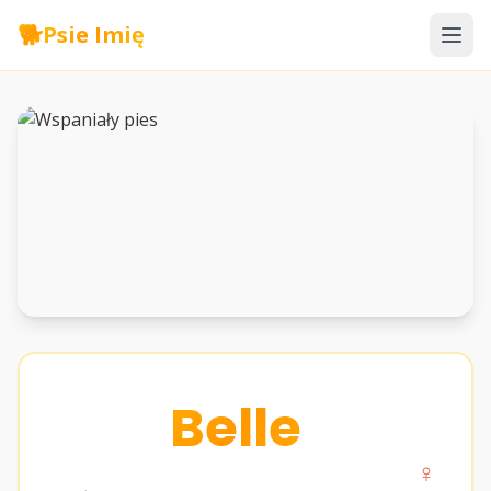
🐕
Psie Imię
Belle
♀