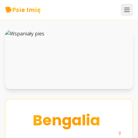
🐕
Psie Imię
Bengalia
♀