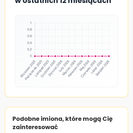
w ostatnich 12 miesiącach
Podobne imiona, które mogą Cię
zainteresować