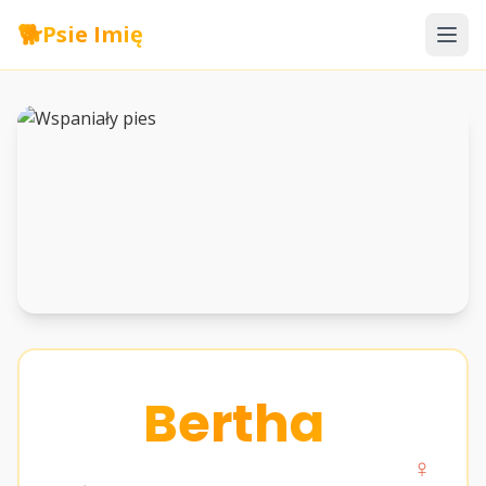
🐕
Psie Imię
Bertha
♀