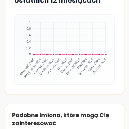
ostatnich 12 miesiącach
Podobne imiona, które mogą Cię
zainteresować