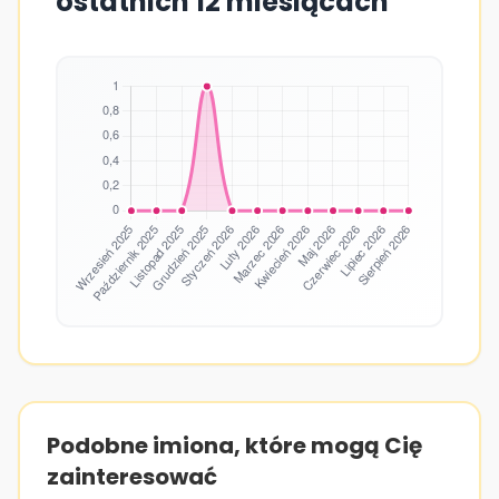
ostatnich 12 miesiącach
Podobne imiona, które mogą Cię
zainteresować