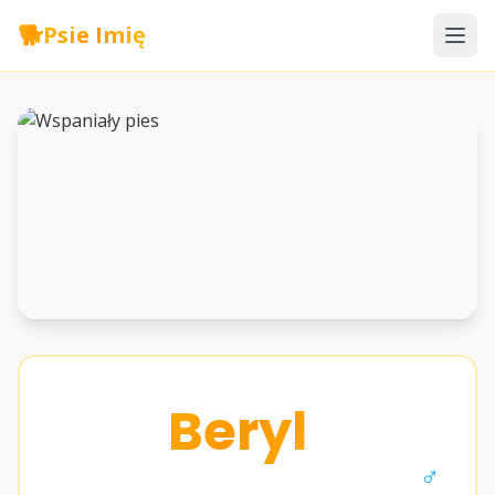
🐕
Psie Imię
Beryl
♂