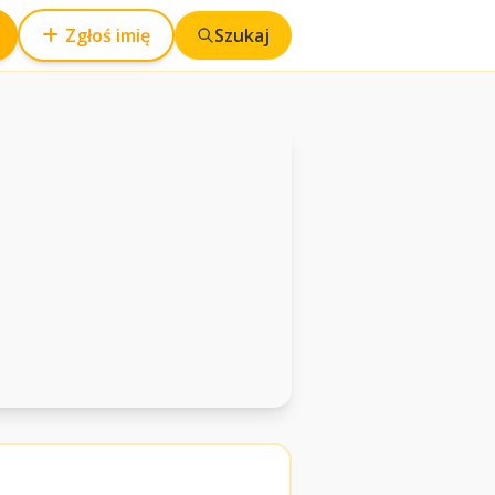
Zgłoś imię
Szukaj