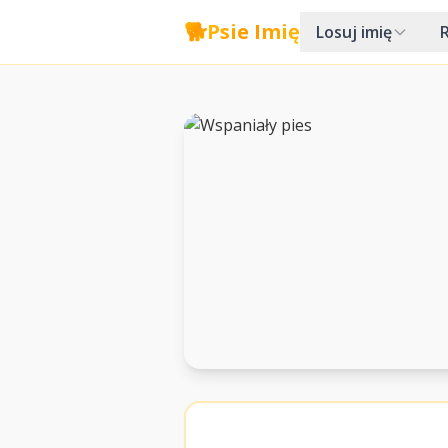
🐕
Psie Imię
Losuj imię