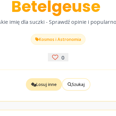
Betelgeuse
kie imię dla suczki - Sprawdź opinie i popularn
Kosmos i Astronomia
0
Losuj inne
Szukaj