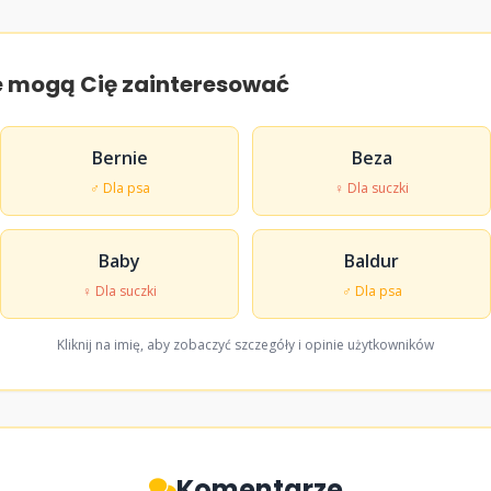
e mogą Cię zainteresować
Bernie
Beza
♂ Dla psa
♀ Dla suczki
Baby
Baldur
♀ Dla suczki
♂ Dla psa
Kliknij na imię, aby zobaczyć szczegóły i opinie użytkowników
Komentarze