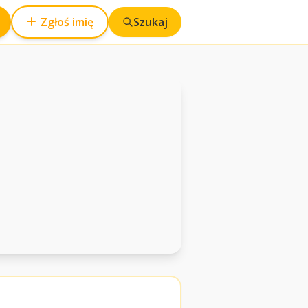
Zgłoś imię
Szukaj