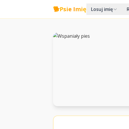
🐕
Psie Imię
Losuj imię