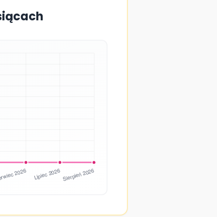
esiącach