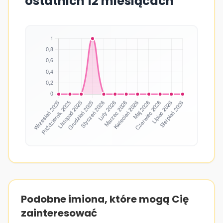
ostatnich 12 miesiącach
Podobne imiona, które mogą Cię
zainteresować