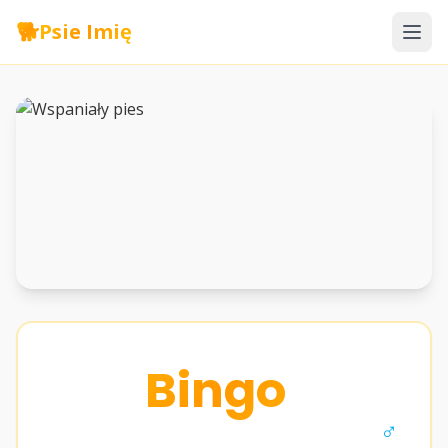
🐕
Psie Imię
Bingo
♂