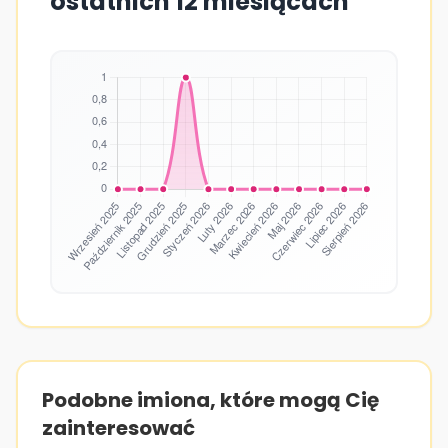
ostatnich 12 miesiącach
Podobne imiona, które mogą Cię
zainteresować