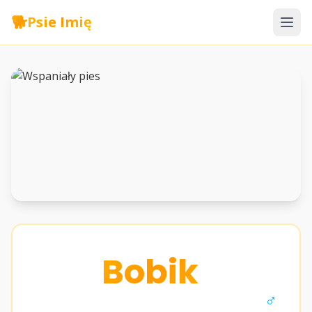
🐕
Psie Imię
Bobik
♂