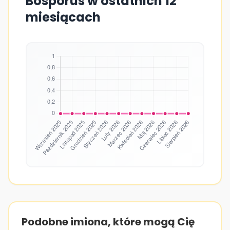
Bosporus w ostatnich 12
miesiącach
Podobne imiona, które mogą Cię