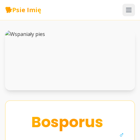
🐕
Psie Imię
Bosporus
♂