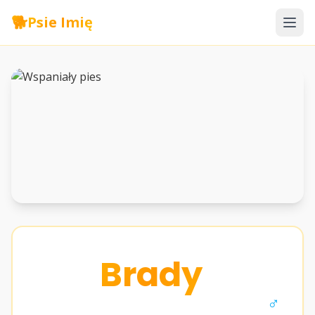
🐕
Psie Imię
Brady
♂