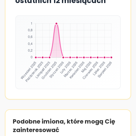
ostatnich 12 miesiącach
Podobne imiona, które mogą Cię
zainteresować