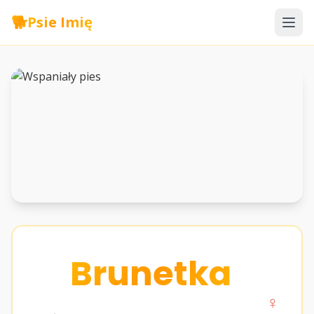
🐕
Psie Imię
Brunetka
♀