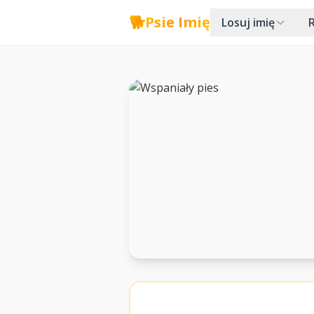
🐕
Psie Imię
Losuj imię