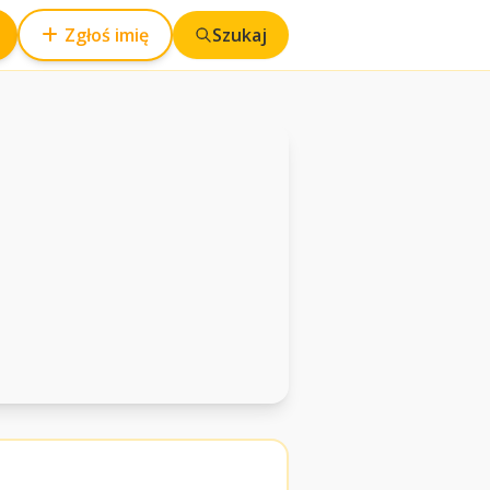
Zgłoś imię
Szukaj