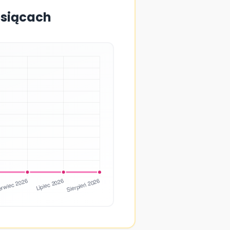
esiącach