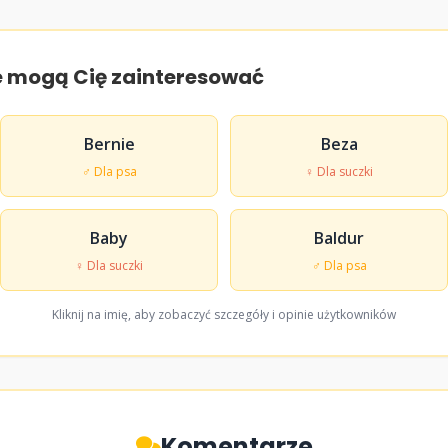
e mogą Cię zainteresować
Bernie
Beza
♂ Dla psa
♀ Dla suczki
Baby
Baldur
♀ Dla suczki
♂ Dla psa
Kliknij na imię, aby zobaczyć szczegóły i opinie użytkowników
Komentarze