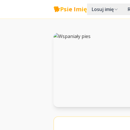
🐕
Psie Imię
Losuj imię