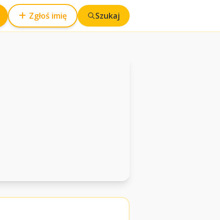
Zgłoś imię
Szukaj