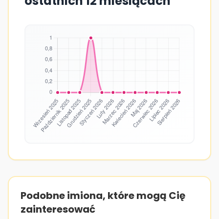
ostatnich 12 miesiącach
Podobne imiona, które mogą Cię
zainteresować