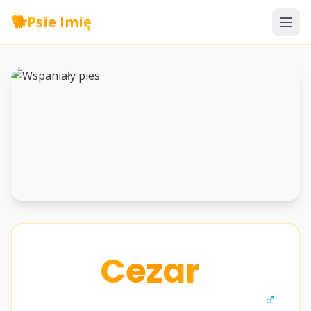
🐕
Psie Imię
Cezar
♂