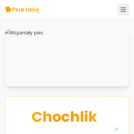
🐕
Psie Imię
Chochlik
♂