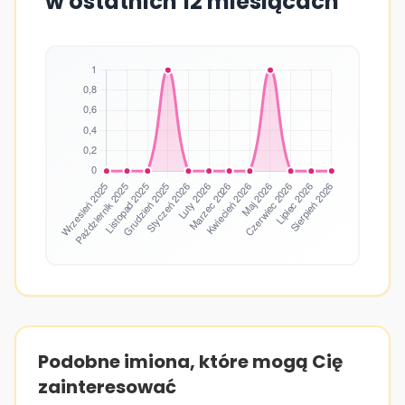
w ostatnich 12 miesiącach
Podobne imiona, które mogą Cię
zainteresować