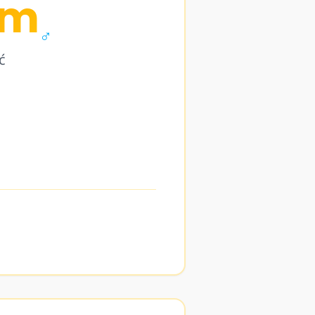
ym
♂
ć