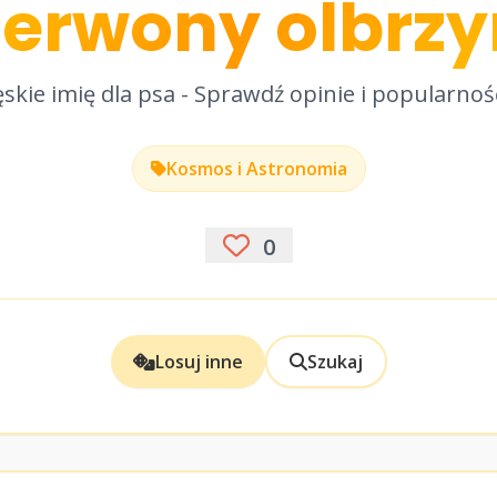
erwony olbrz
skie imię dla psa - Sprawdź opinie i popularnoś
Kosmos i Astronomia
0
Losuj inne
Szukaj