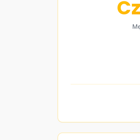
Cz
Mę