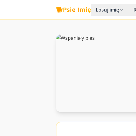
🐕
Psie Imię
Losuj imię