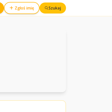
Zgłoś imię
Szukaj