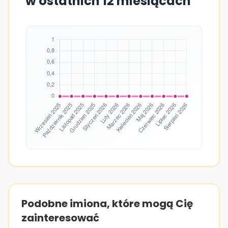
w ostatnich 12 miesiącach
Podobne imiona, które mogą Cię
zainteresować