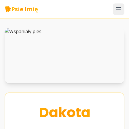
🐕
Psie Imię
Dakota