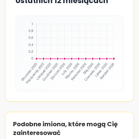
ostatnich 12 miesiącach
Podobne imiona, które mogą Cię
zainteresować