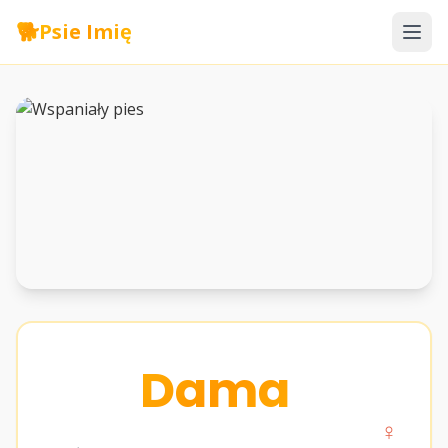
🐕
Psie Imię
Dama
♀