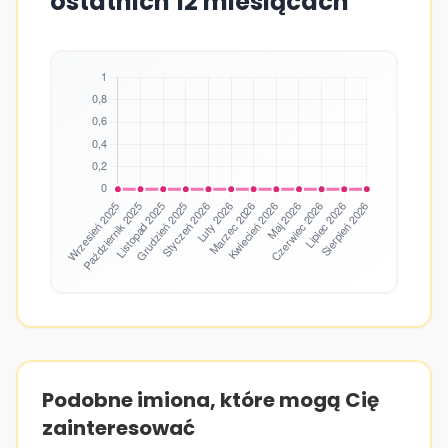
ostatnich 12 miesiącach
Podobne imiona, które mogą Cię
zainteresować