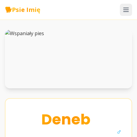
🐕
Psie Imię
Deneb
♂