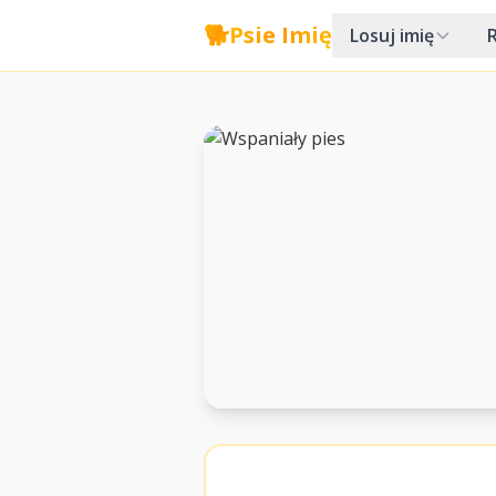
🐕
Psie Imię
Losuj imię