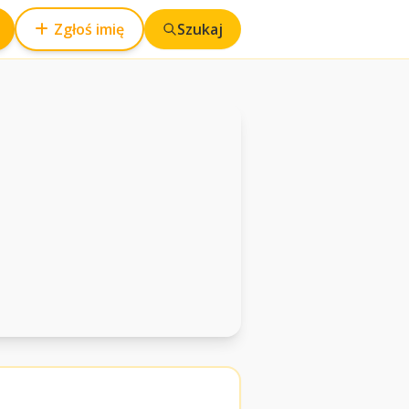
Zgłoś imię
Szukaj