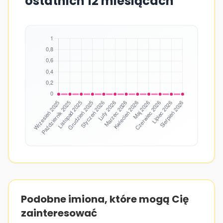
ostatnich 12 miesiącach
Podobne imiona, które mogą Cię
zainteresować