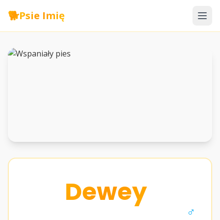
🐕
Psie Imię
Dewey
♂