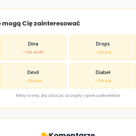
e mogą Cię zainteresować
Dina
Drops
♀ Dla suczki
♂ Dla psa
Devil
Diabeł
♂ Dla psa
♂ Dla psa
Kliknij na imię, aby zobaczyć szczegóły i opinie użytkowników
Komentarze