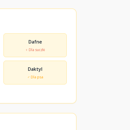
Dafne
♀ Dla suczki
Daktyl
♂ Dla psa