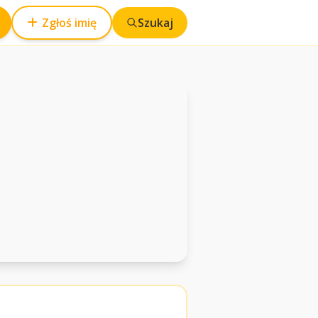
Zgłoś imię
Szukaj