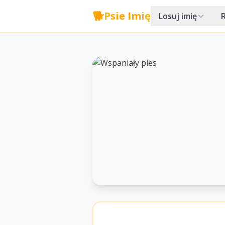
🐕
Psie Imię
Losuj imię